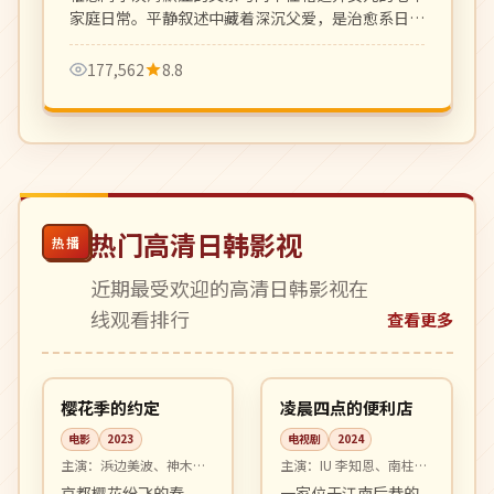
家庭日常。平静叙述中藏着深沉父爱，是治愈系日影
的代表作。
177,562
8.8
热门高清日韩影视
热播
近期最受欢迎的高清日韩影视在
线观看排行
查看更多
99:37
16:51
4K
高分
日本
韩国
樱花季的约定
凌晨四点的便利店
电影
2023
电视剧
2024
主演：
浜边美波、神木隆
主演：
IU 李知恩、南柱赫
之介 等
等
京都樱花纷飞的春
一家位于江南后巷的