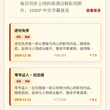
每日同步上线的高清日韩影视新
片，1080P 中文字幕首发
查看更多
杜比
NEW
英国
逆光失序
综艺
悬疑
逆光失序是一部以悬疑为核心的影视作品，围绕危
机、反转与人物成长展开，整体节奏紧凑，值得推荐
观看。
2024-12-26
80,509
7.9
杜比
NEW
韩国
零号证人·纪念版
动漫
惊悚
零号证人·纪念版是一部以惊悚为核心的影视作品，
围绕危机、反转与人物成长展开，整体节奏紧凑，值
得推荐观看。
2024-12-22
77,558
8.2
4K