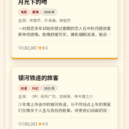
月光下的吻
电影
爱情
2020
年
主演：
宋慧乔、朴海镇、柳俊烈
一对相恋多年却始终错过婚期的恋人在中秋月圆夜重
新审视感情。剧情舒缓写实，摄影细腻浪漫，是适合
成熟观众的中秋档爱情片。
182,887
8.0
118 分钟
4K
日本
银河铁道的旅客
动漫
科幻
2021
年
主演：
（声）役所广司、宫崎葵、神木隆之介
少年乘上传说中的银河铁道，与不同站点上车的乘客
们交换关于人生与告别的故事。诗意奇幻动画的现代
演绎。
180,081
9.0