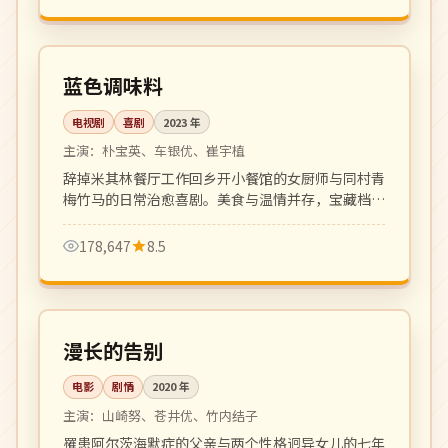
全 12 集
完结
韩国
蓝色调味料
电视剧
喜剧
2023
年
主演：
朴宝英、车银优、崔宇植
辞掉米其林餐厅工作回乡开小餐馆的女厨师与同村青
梅竹马的日常治愈喜剧。美食与温情并存，宝藏档期
黑马剧。
178,647
8.5
127 分钟
高分
日本
漫长的告别
电影
剧情
2020
年
主演：
山崎努、苍井优、竹内结子
罹患阿尔茨海默症的父亲与两个性格迥异女儿的七年