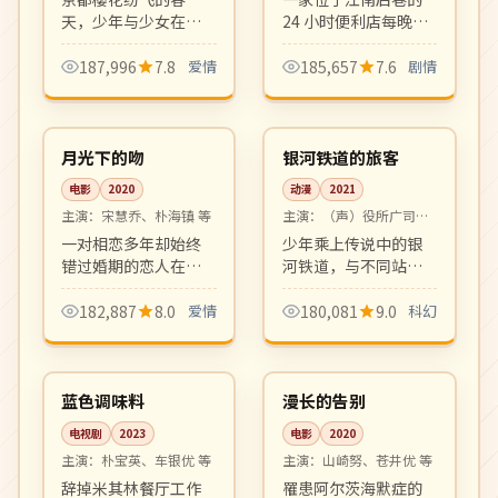
天，少年与少女在哲
24 小时便利店每晚迎
学之道许下五年之
来形形色色的客人，
约。清新唯美的日式
深夜的咖啡与泡面之
187,996
7.8
爱情
185,657
7.6
剧情
纯爱物语，钢琴配乐
间藏着关于孤独、和
99:24
99:58
和镜头语言令人沉
解与温暖的小故事。
高分
4K
醉。
治愈系群像剧的清新
之作。
韩国
日本
月光下的吻
银河铁道的旅客
电影
2020
动漫
2021
主演：
宋慧乔、朴海镇 等
主演：
（声）役所广司、
宫崎葵 等
一对相恋多年却始终
少年乘上传说中的银
错过婚期的恋人在中
河铁道，与不同站点
秋月圆夜重新审视感
上车的乘客们交换关
情。剧情舒缓写实，
于人生与告别的故
182,887
8.0
爱情
180,081
9.0
科幻
摄影细腻浪漫，是适
事。诗意奇幻动画的
12:12
99:10
合成熟观众的中秋档
现代演绎。
完结
高分
爱情片。
韩国
日本
蓝色调味料
漫长的告别
电视剧
2023
电影
2020
主演：
朴宝英、车银优 等
主演：
山崎努、苍井优 等
辞掉米其林餐厅工作
罹患阿尔茨海默症的