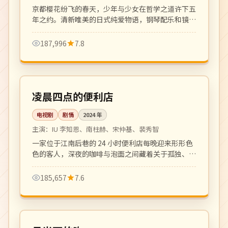
京都樱花纷飞的春天，少年与少女在哲学之道许下五
年之约。清新唯美的日式纯爱物语，钢琴配乐和镜头
语言令人沉醉。
187,996
7.8
全 16 集
高分
韩国
凌晨四点的便利店
电视剧
剧情
2024
年
主演：
IU 李知恩、南柱赫、宋仲基、裴秀智
一家位于江南后巷的 24 小时便利店每晚迎来形形色
色的客人，深夜的咖啡与泡面之间藏着关于孤独、和
解与温暖的小故事。治愈系群像剧的清新之作。
185,657
7.6
108 分钟
高分
韩国