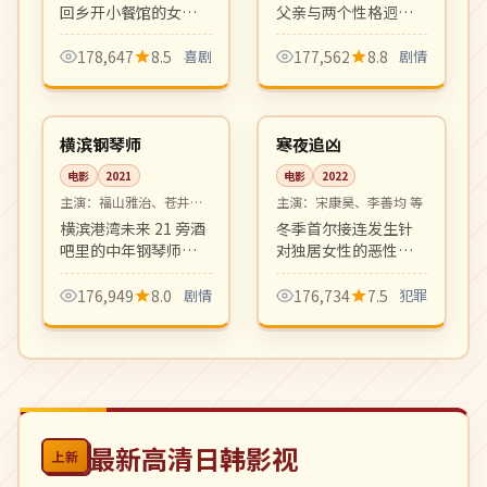
回乡开小餐馆的女厨
父亲与两个性格迥异
师与同村青梅竹马的
女儿的七年家庭日
日常治愈喜剧。美食
常。平静叙述中藏着
178,647
8.5
喜剧
177,562
8.8
剧情
与温情并存，宝藏档
深沉父爱，是治愈系
99:44
99:33
期黑马剧。
日影的代表作。
高分
院线
日本
韩国
横滨钢琴师
寒夜追凶
电影
2021
电影
2022
主演：
福山雅治、苍井优
主演：
宋康昊、李善均 等
等
横滨港湾未来 21 旁酒
冬季首尔接连发生针
吧里的中年钢琴师与
对独居女性的恶性案
漂泊归来的初恋的重
件，老刑警与新人女
逢。爵士乐与海风交
搜查官在零下二十度
176,949
8.0
剧情
176,734
7.5
犯罪
织出迷人的成人爱情
的寒夜里和时间赛
乐章。
跑。氛围压抑写实，
硬核犯罪片佳作。
最新高清日韩影视
上新