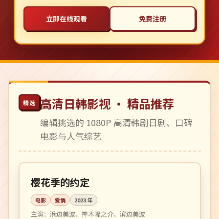
立即在线观看
免费注册
高清日韩影视 · 精品推荐
精选
编辑挑选的 1080P 高清韩剧日剧、口碑
电影与人气综艺
108 分钟
4K
日本
樱花季的约定
电影
爱情
2023
年
主演：
浜边美波、神木隆之介、滨边美波